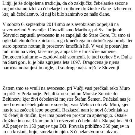
Litiji, je že dolgoletna tradicija, da ob zaključku čebelarske sezone
organiziramo izlet za čebelarje in njihove družinske člane. Izberemo
kraj ali čebelarstvo, ki naj bi bilo zanimivo za naše člane.
V soboto 6. septembra 2014 smo se z avtobusom odpeljali na
severovzhod Slovenije. Obvozili smo Maribor, pri Sv. Juriju ob
Ščavnici zapustili avtocesto in se zapeljali do Stare Gore, Tu smo si
ogledali etnološko zbirko starega kmečkega in obrtniškega orodja ter
staro opremo notranjih prostorov kmečkih hiš. V vasi je postavljen
tudi mlin na veter, ki še melje, ampak le v turistične namene.
Dragocen kulturno – zgodovinski spomenik je tudi cerkev Sv. Duha
na Stari gori, ki je bila zgrajena leta 1697. Dragocena je njena
baročna notranjost in orgle, ki so druge najstarejše v Sloveniji.
Zatem smo se vrnili na avtocesto, pri Vučji vasi prečkali reko Muro
in prišli v Prekmurje. Peljali smo se mimo Murske Sobote do
Beltincev, kjer živi čebelarski mojster Štefan Šemen. Pričakal nas je
pred novim čebelnjakom v sosednji vasi Melinci ob reki Muri, kjer
nas je za začetek lepo pogostil. Razkazal nam je novi čebelnjak za
40 čebeljih družin, kjer ima poseben prostor za apiterapijo. Ostale
družine ima na 3 kamionih in rezervnih čebelnjakih. Skupaj ima 500
AŽ panjev in 150 panjev tipa DB. Prevaža približno 350 panjev in
to na kostanj, hojo, smreko in ajdo. S čebelarstvom se ukvarja