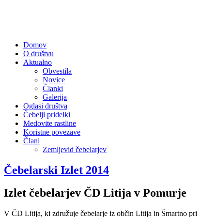
Domov
O društvu
Aktualno
Obvestila
Novice
Članki
Galerija
Oglasi društva
Čebelji pridelki
Medovite rastline
Koristne povezave
Člani
Zemljevid čebelarjev
Čebelarski Izlet 2014
Izlet čebelarjev ČD Litija v Pomurje
V ČD Litija, ki združuje čebelarje iz občin Litija in Šmartno pri