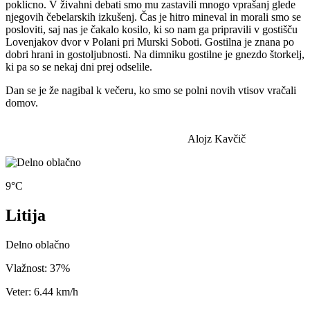
poklicno. V živahni debati smo mu zastavili mnogo vprašanj glede
njegovih čebelarskih izkušenj. Čas je hitro mineval in morali smo se
posloviti, saj nas je čakalo kosilo, ki so nam ga pripravili v gostišču
Lovenjakov dvor v Polani pri Murski Soboti. Gostilna je znana po
dobri hrani in gostoljubnosti. Na dimniku gostilne je gnezdo štorkelj,
ki pa so se nekaj dni prej odselile.
Dan se je že nagibal k večeru, ko smo se polni novih vtisov vračali
domov.
Alojz Kavčič
9°C
Litija
Delno oblačno
Vlažnost: 37%
Veter: 6.44 km/h