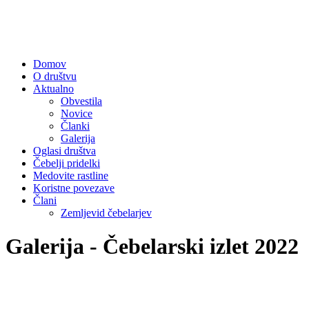
Domov
O društvu
Aktualno
Obvestila
Novice
Članki
Galerija
Oglasi društva
Čebelji pridelki
Medovite rastline
Koristne povezave
Člani
Zemljevid čebelarjev
Galerija - Čebelarski izlet 2022