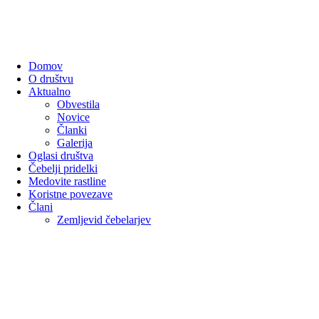
Domov
O društvu
Aktualno
Obvestila
Novice
Članki
Galerija
Oglasi društva
Čebelji pridelki
Medovite rastline
Koristne povezave
Člani
Zemljevid čebelarjev