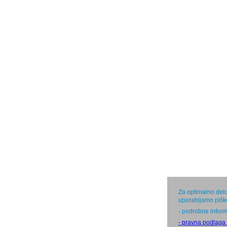
Za optimalno delo
uporabljamo pišk
- podrobne inform
- pravna podlaga