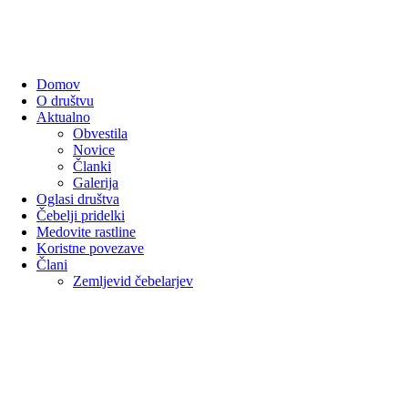
Domov
O društvu
Aktualno
Obvestila
Novice
Članki
Galerija
Oglasi društva
Čebelji pridelki
Medovite rastline
Koristne povezave
Člani
Zemljevid čebelarjev