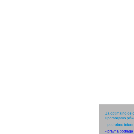
Za optimalno delo
uporabljamo pišk
- podrobne inform
- pravna podlaga