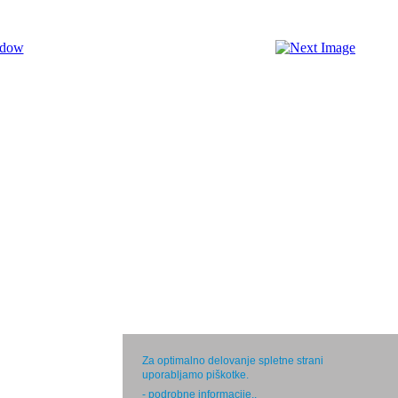
Za optimalno delovanje spletne strani
uporabljamo piškotke.
- podrobne informacije.
.